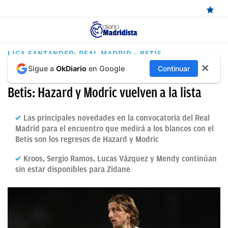
ÚLTIMAS
LIGA SANTANDER: REAL MADRID - BETIS
✕
Sigue a
OkDiario
en Google
Continuar
NOTICIAS
Convocatoria del Real Madrid contra el
REAL
Betis: Hazard y Modric vuelven a la lista
MADRID
Las principales novedades en la convocatoria del Real
BALONCESTO
Madrid para el encuentro que medirá a los blancos con el
Betis son los regresos de Hazard y Modric
CANTERA
Kroos, Sergio Ramos, Lucas Vázquez y Mendy continúan
FICHAJES
sin estar disponibles para Zidane
DIRECTO
FEMENINO
PAPARAZZI