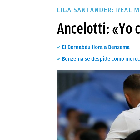
PAPARAZZI
LIGA SANTANDER: REAL M
OKDIARIO
Ancelotti: «Yo 
El Bernabéu llora a Benzema
Benzema se despide como mere