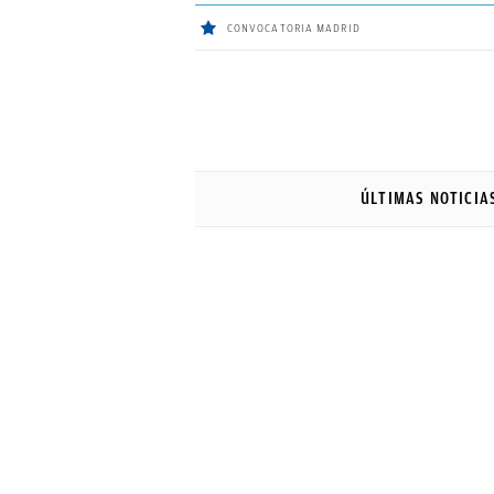
CONVOCATORIA MADRID
ÚLTIMAS
Sigue a
OkDiario
en Google
NOTICIAS
ÚLTIMAS NOTICIA
REAL
MADRID
BALONCESTO
CANTERA
FICHAJES
DIRECTO
FEMENINO