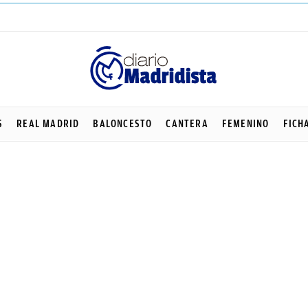
S
REAL MADRID
BALONCESTO
CANTERA
FEMENINO
FICH