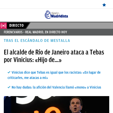
ÚLTIMAS
DIRECTO
FERENCVAROS – REAL MADRID, EN DIRECTO HOY
NOTICIAS
TRAS EL ESCÁNDALO DE MESTALLA
REAL
El alcalde de Río de Janeiro ataca a Tebas
MADRID
por Vinicius: «Hijo de…»
BALONCESTO
CANTERA
Vinicius dice que Tebas es igual que los racistas: «En lugar de
criticarles, me atacas a mí»
FICHAJES
No hay dudas: la afición del Valencia llamó «mono» a Vinicius
DIRECTO
FEMENINO
PAPARAZZI