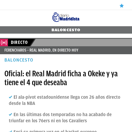
ÚLTIMAS
BALONCESTO
NOTICIAS
DIRECTO
FERENCVAROS – REAL MADRID, EN DIRECTO HOY
REAL
BALONCESTO
MADRID
Oficial: el Real Madrid ficha a Okeke y ya
BALONCESTO
tiene el 4 que deseaba
CANTERA
FICHAJES
El ala-pívot estadounidense llega con 26 años directo
desde la NBA
DIRECTO
En las últimas dos temporadas no ha acabado de
FEMENINO
triunfar en los 76ers ni en los Cavaliers
PAPARAZZI