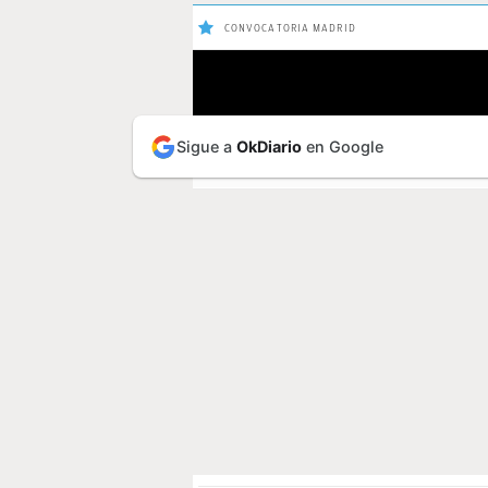
CONVOCATORIA MADRID
ÚLTIMAS
Sigue a
OkDiario
en Google
ÚLTIMAS NOTIC
NOTICIAS
REAL
MADRID
BALONCESTO
CANTERA
FICHAJES
DIRECTO
FEMENINO