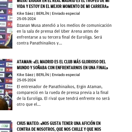
MUSA: «JUGAR EN EL REAL MADRID ES EL TROFEO DE MI
VIDA Y ESTOY EN EL MEJOR MOMENTO DE MI CARRERA»
Kike Sáez
BERLÍN
Enviado especial
25-05-2024
Dzanan Musa atendió a los medios de comunicación
en la sala de prensa del Uber Arena antes de
enfrentarse a su tercera final de Euroliga. Será
contra Panathinaikos y...
ATAMAN: «EL MADRID ES EL CLUB MÁS GLORIOSO DEL
MUNDO Y SOÑABA CON ENFRENTARNOS EN UNA FINAL»
Kike Sáez
BERLÍN
Enviado especial
25-05-2024
El entrenador de Panathinaikos, Ergin Ataman,
compareció en la rueda de prensa previa a la final
de la Euroliga. El rival que tendrá enfrente no será
otro que el...
CHUS MATEO: «NOS GUSTA TENER UNA AFICIÓN EN
CONTRA DE NOSOTROS, QUE NOS CHILLE Y QUE NOS