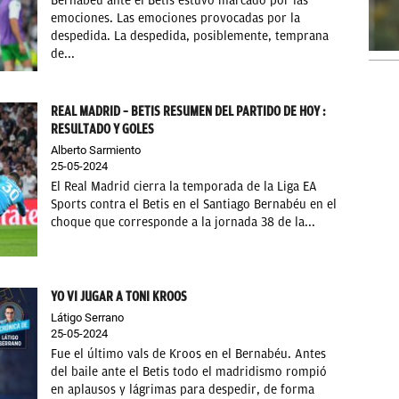
Bernabéu ante el Betis estuvo marcado por las
emociones. Las emociones provocadas por la
despedida. La despedida, posiblemente, temprana
de...
REAL MADRID – BETIS RESUMEN DEL PARTIDO DE HOY :
RESULTADO Y GOLES
Alberto Sarmiento
25-05-2024
El Real Madrid cierra la temporada de la Liga EA
Sports contra el Betis en el Santiago Bernabéu en el
choque que corresponde a la jornada 38 de la...
YO VI JUGAR A TONI KROOS
Látigo Serrano
25-05-2024
Fue el último vals de Kroos en el Bernabéu. Antes
del baile ante el Betis todo el madridismo rompió
en aplausos y lágrimas para despedir, de forma