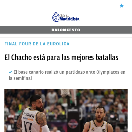
ÚLTIMAS
BALONCESTO
NOTICIAS
FINAL FOUR DE LA EUROLIGA
REAL
El Chacho está para las mejores batallas
MADRID
El base canario realizó un partidazo ante Olympiacos en
BALONCESTO
la semifinal
CANTERA
FICHAJES
DIRECTO
FEMENINO
PAPARAZZI