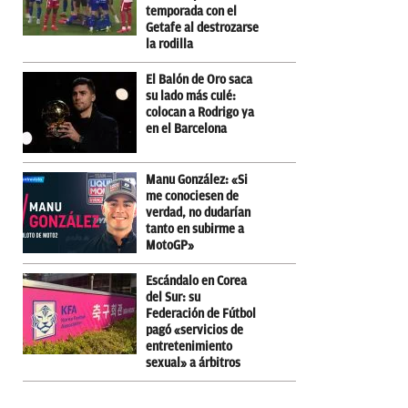
temporada con el
Getafe al destrozarse
la rodilla
El Balón de Oro saca
su lado más culé:
colocan a Rodrigo ya
en el Barcelona
Manu González: «Si
me conociesen de
verdad, no dudarían
tanto en subirme a
MotoGP»
Escándalo en Corea
del Sur: su
Federación de Fútbol
pagó «servicios de
entretenimiento
sexual» a árbitros