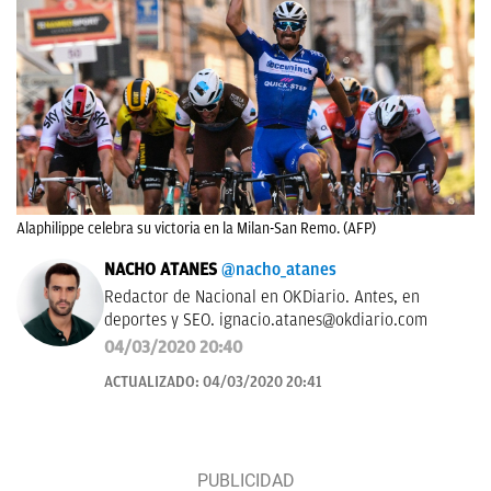
Alaphilippe celebra su victoria en la Milan-San Remo. (AFP)
NACHO ATANES
@nacho_atanes
Redactor de Nacional en OKDiario. Antes, en
deportes y SEO.
ignacio.atanes@okdiario.com
04/03/2020 20:40
ACTUALIZADO:
04/03/2020 20:41