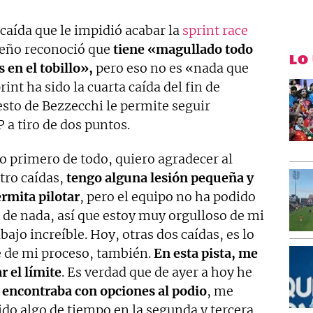
caída que le impidió acabar la
sprint race
leño reconoció que
tiene «magullado todo
LO
 en el tobillo»,
pero eso no es «nada que
int ha sido la cuarta caída del fin de
to de Bezzecchi le permite seguir
 a tiro de dos puntos.
Lo primero de todo, quiero agradecer al
tro caídas,
tengo alguna lesión pequeña y
rmita pilotar
, pero el equipo no ha podido
 de nada, así que estoy muy orgulloso de mi
ajo increíble. Hoy, otras dos caídas, es lo
e de mi proceso, también.
En esta pista, me
 el límite
. Es verdad que de ayer a hoy he
encontraba con opciones al podio
, me
do algo de tiempo en la segunda y tercera