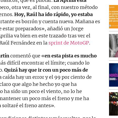
básicos, que es pilotar.
La Aprilia está
pero, otra vez, al final, con nuestro método
ernos.
Hoy, Raúl ha ido rápido, yo estaba
ortante es borrón y cuenta nueva. Mañana es
e estar preparados», añadió un Jorge
rilia va bien en este trazado tras ver el
 Raúl Fernández en la
sprint de MotoGP
.
rtín
comentó que «
en esta pista es mucho
ás difícil encontrar el límite; cuando lo
o.
Quizá hay que ir con un poco más de
 caída hay un error y el 99 por ciento de
claro que algo he hecho yo que ha
o ha sido un poco el viento, no lo he
 mantener un poco más el freno y me ha
soltaré el freno antes».