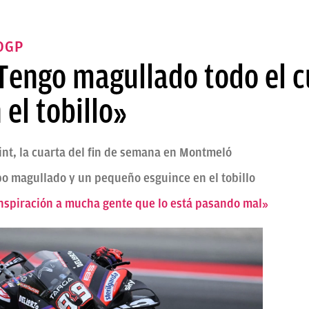
OGP
«Tengo magullado todo el c
 el tobillo»
rint, la cuarta del fin de semana en Montmeló
po magullado y un pequeño esguince en el tobillo
inspiración a mucha gente que lo está pasando mal»