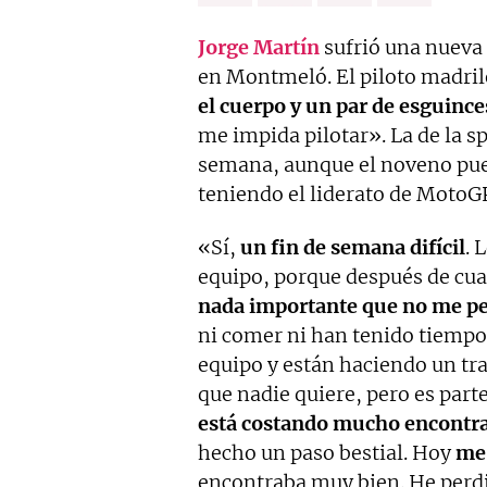
Jorge Martín
sufrió una nueva 
en Montmeló. El piloto madri
el cuerpo y un par de esguinces
me impida pilotar». La de la spr
semana, aunque el noveno pues
teniendo el liderato de MotoGP
«Sí,
un fin de semana difícil
. 
equipo, porque después de cua
nada importante que no me pe
ni comer ni han tenido tiempo
equipo y están haciendo un trab
que nadie quiere, pero es part
está costando mucho encontrar
hecho un paso bestial. Hoy
me 
encontraba muy bien. He perdi