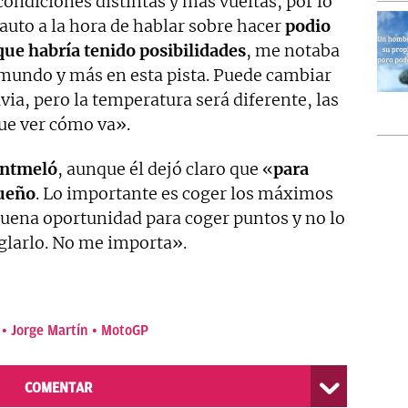
condiciones distintas y más vueltas, por lo
cauto a la hora de hablar sobre hacer
podio
que habría tenido posibilidades
, me notaba
 mundo y más en esta pista. Puede cambiar
uvia, pero la temperatura será diferente, las
ue ver cómo va».
ontmeló
, aunque él dejó claro que «
para
sueño
. Lo importante es coger los máximos
buena oportunidad para coger puntos y no lo
glarlo. No me importa».
Jorge Martín
MotoGP
COMENTAR