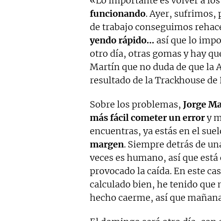
«Lo importante es volver a los 
funcionando
. Ayer, sufrimos, 
de trabajo conseguimos rehac
yendo rápido…
así que lo imp
otro día, otras gomas y hay qu
Martín que no duda de que la Ap
resultado de la Trackhouse de
Sobre los problemas,
Jorge Ma
más fácil cometer un error
y m
encuentras, ya estás en el suel
margen
. Siempre detrás de una
veces es humano, así que está 
provocado la caída. En este cas
calculado bien, he tenido que
hecho caerme, así que mañana 