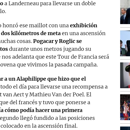
ño
a
Landerneau para llevarse un doble
lo.
 honró ese maillot con una
exhibición
 dos kilómetros de meta
en una ascensión
muchas cosas.
Pogacar y Roglic se
itos
durante unos metros jugando su
e nos adelanta que este Tour de Francia será
eslovena que vivimos la pasada campaña.
r a un Alaphilippe que hizo que el
todo el día para llevarse una recompensa a
 van Aert y Mathieu Van der Poel. El
que del francés y tuvo que ponerse a
ía cómo podía hacer una primera
egundo llegó fundido a las posiciones
colocado en la ascensión final.