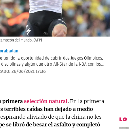
 campeón del mundo. (AFP)
orabadan
e tenido la oportunidad de cubrir dos Juegos Olímpicos,
 disciplinas y algún que otro All-Star de la NBA con los
to.
ZADO:
26/06/2021 17:36
su primera
selección natural
.
En la primera
s terribles caídas han dejado a medio
 respirando aliviado de que la china no les
LO
pe se libró de besar el asfalto y completó