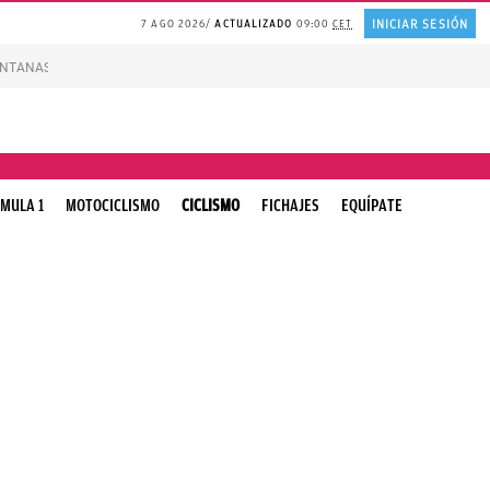
INICIAR SESIÓN
7 AGO 2026
ACTUALIZADO
09:00
CET
VENTANAS
REFLEXIÓN Octavio Paz
REFLEXIÓN Antonio Escohotado
Nuevas A
MULA 1
MOTOCICLISMO
CICLISMO
FICHAJES
EQUÍPATE