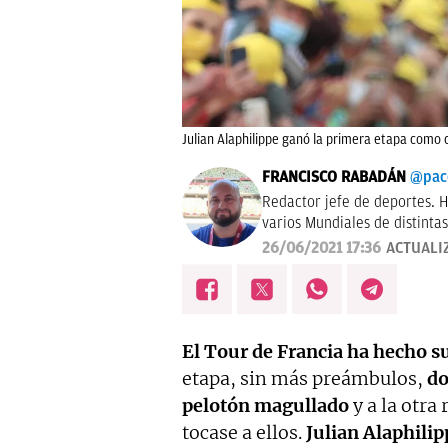
Julian Alaphilippe ganó la primera etapa como
FRANCISCO RABADÁN
@pac
Redactor jefe de deportes. H
varios Mundiales de distintas
Gasol. De Córdoba y sin acen
26/06/2021 17:36
ACTUALI
El Tour de Francia ha hecho 
etapa, sin más preámbulos,
do
pelotón magullado
y a la otra
tocase a ellos.
Julian Alaphilip