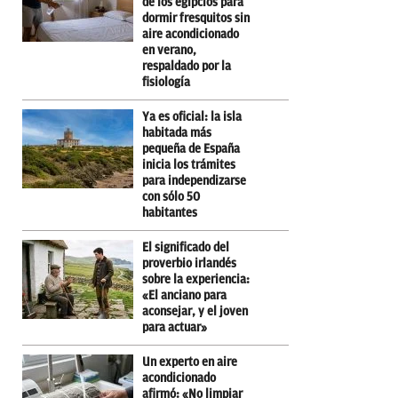
de los egipcios para
dormir fresquitos sin
aire acondicionado
en verano,
respaldado por la
fisiología
Ya es oficial: la isla
habitada más
pequeña de España
inicia los trámites
para independizarse
con sólo 50
habitantes
El significado del
proverbio irlandés
sobre la experiencia:
«El anciano para
aconsejar, y el joven
para actuar»
Un experto en aire
acondicionado
afirmó: «No limpiar