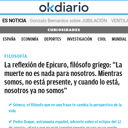
ES NOTICIA
Gonzalo Bernardos sobre JUBILACIÓN
VENTIL
CURIOSIDADES
ESPAÑA
ECONOMÍA
DEPORTES
INVESTIGACIÓN
COOL
MUNDIAL
FILOSOFÍA
La reflexión de Epicuro, filósofo griego: “La
muerte no es nada para nosotros. Mientras
somos, no está presente, y cuando lo está,
nosotros ya no somos”
Séneca, el filósofo que en una frase te cambia la perspectiva de la
vida
Pedro Duque, astronauta español, advierte sobre el eclipse del 12
de agosto: «Hasta que no esté completamente oscuro no se puede