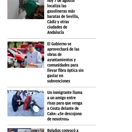
hoy 7 de agosto:
localiza las
gasolineras más
baratas de Sevilla,
Cádiz y otras
ciudades de
Andalucía
El Gobierno se
aprovechará de las
obras de
ayuntamientos y
comunidades para
llevar fibra óptica sin
gastar en
subvenciones
Un inmigrante llama
a un amigo entre
risas para que venga
a Ceuta delante de
Cake: «Se descojona
de nosotros»
Bolaños convocó a