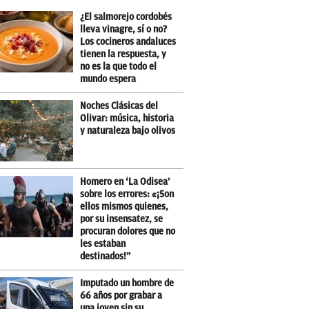
¿El salmorejo cordobés
lleva vinagre, sí o no?
Los cocineros andaluces
tienen la respuesta, y
no es la que todo el
mundo espera
Noches Clásicas del
Olivar: música, historia
y naturaleza bajo olivos
Homero en ‘La Odisea’
sobre los errores: «¡Son
ellos mismos quienes,
por su insensatez, se
procuran dolores que no
les estaban
destinados!”
Imputado un hombre de
66 años por grabar a
una joven sin su