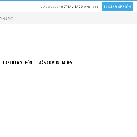
INICIAR SESIÓN
9 AGO 2026
ACTUALIZADO
09:11
CET
RINARIO gatos
Gonzalo Bernardos sobre JUBILACIÓN
CASTILLA Y LEÓN
MÁS COMUNIDADES