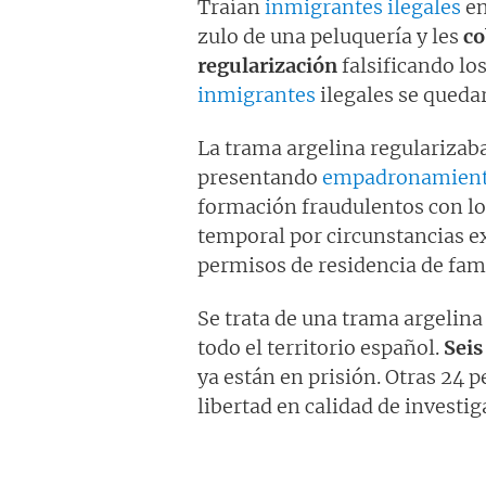
Traían
inmigrantes ilegales
mentiras" y "Tras el muro".
en
zulo de una peluquería y les
co
regularización
falsificando lo
inmigrantes
ilegales se queda
La trama argelina regularizaba
presentando
empadronamiento
formación fraudulentos con lo
temporal por circunstancias e
permisos de residencia de fami
Se trata de una trama argelin
todo el territorio español.
Seis
ya están en prisión. Otras 24 
libertad en calidad de investi