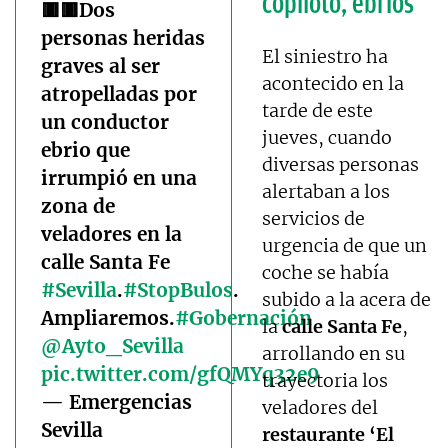
copiloto, ebrios
🟥🟥Dos
personas heridas
El siniestro ha
graves al ser
acontecido en la
atropelladas por
tarde de este
un conductor
jueves, cuando
ebrio que
diversas personas
irrumpió en una
alertaban a los
zona de
servicios de
veladores en la
urgencia de que un
calle Santa Fe
coche se había
#Sevilla
.
#StopBulos
.
subido a la acera de
Ampliaremos.
#Gobernación
la
calle Santa Fe
,
@Ayto_Sevilla
arrollando en su
pic.twitter.com/gfQMYq32e9
trayectoria los
— Emergencias
veladores del
Sevilla
restaurante ‘El