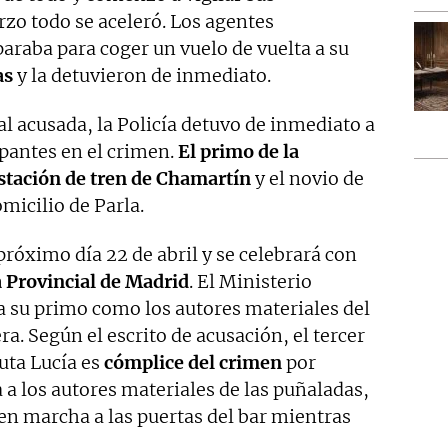
o todo se aceleró. Los agentes
araba para coger un vuelo de vuelta a su
as
y la detuvieron de inmediato.
al acusada, la Policía detuvo de inmediato a
ipantes en el crimen.
El primo de la
estación de tren de Chamartín
y el novio de
micilio de Parla.
 próximo día 22 de abril y se celebrará con
 Provincial de Madrid
. El Ministerio
y a su primo como los autores materiales del
ra. Según el escrito de acusación, el tercer
tuta Lucía es
cómplice del crimen
por
da a los autores materiales de las puñaladas,
 en marcha a las puertas del bar mientras