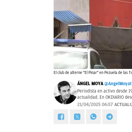
El club de alterne "El Pinar" en Pezuela de las T
ÁNGEL MOYA
@AngelMoyat
Periodista en activo desde 1
actualidad. En OKDIARIO desd
pasé por los Informativos de
21/04/2025 06:57
ACTUALI
2006, fui prescriptor en pla
Programa de Ana Rosa hasta 
hace dos años, también me 
la sección "De buenos y malos