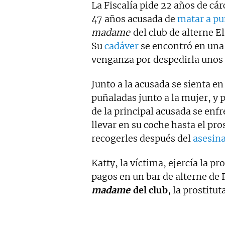
La Fiscalía pide 22 años de cár
mentiras" y "Tras el muro".
47 años acusada de
matar a pu
madame
del club de alterne E
Su
cadáver
se encontró en una 
venganza por despedirla unos 
Junto a la acusada se sienta en
puñaladas junto a la mujer, y p
de la principal acusada se enfr
llevar en su coche hasta el pro
recogerles después del
asesin
Katty, la víctima, ejercía la pr
pagos en un bar de alterne de 
madame
del club
, la prostitu