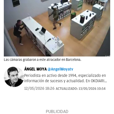
Las cámaras grabaron a este atracador en Barcelona.
ÁNGEL MOYA
@AngelMoyatv
Periodista en activo desde 1994, especializado en
información de sucesos y actualidad. En OKDIARIO
desde el año 2018. Fui redactor del Diario de Las
12/05/2026 18:26
ACTUALIZADO:
13/05/2026 10:54
Palmas, pasé por los Informativos de Telecinco, me
ocupé de sucesos en Telemadrid hasta el 2006, fui
prescriptor en plató de sucesos y actualidad para
Las Mañanas de Cuatro y el Programa de Ana Rosa
hasta el año 2019 y desde entonces colaboro con