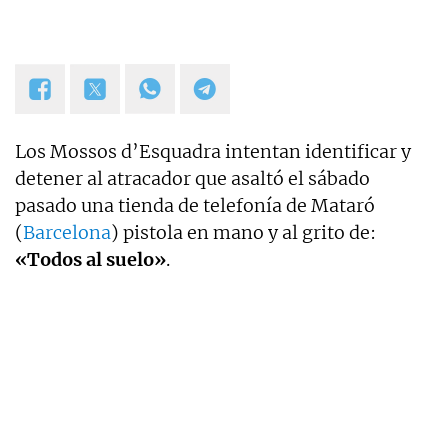
TVE. Desde hace dos años, también me puedes
escuchar en el programa Por Fin de Onda Cero en
la sección "De buenos y malos". Coautor de los
libros "Los reyes latinos", "Red de mentiras" y "Tras
el muro".
Los Mossos d’Esquadra intentan identificar y
detener al atracador que asaltó el sábado
pasado una tienda de telefonía de Mataró
(
Barcelona
) pistola en mano y al grito de:
«Todos al suelo»
.