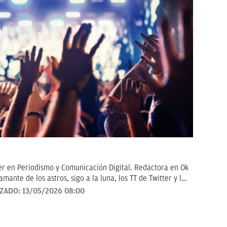
er en Periodismo y Comunicación Digital. Redactora en Ok
amante de los astros, sigo a la luna, los TT de Twitter y las
en noticias de consumo, lifestyle, recetas y Lotería de
IZADO:
13/05/2026 08:00