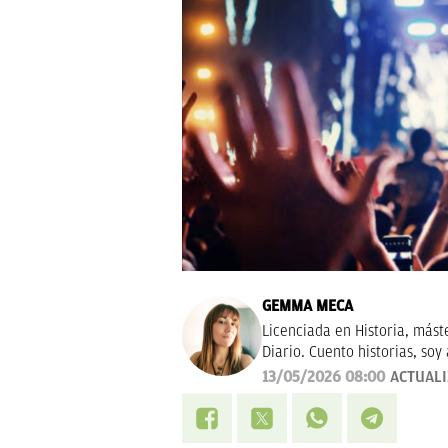
GEMMA MECA
Licenciada en Historia, mást
Diario. Cuento historias, soy 
tendencias en moda. Experta 
13/05/2026 08:00
ACTUAL
Navidad.