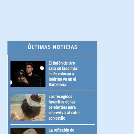
ÚLTIMAS NOTICIAS
El Balón de Oro
saca su lado más
culé: colocan a
Rodrigo ya en el
Barcelona
Los recogidos
favoritos de las
celebrities para
sobrevivir al calor
con estilo
La reflexión de