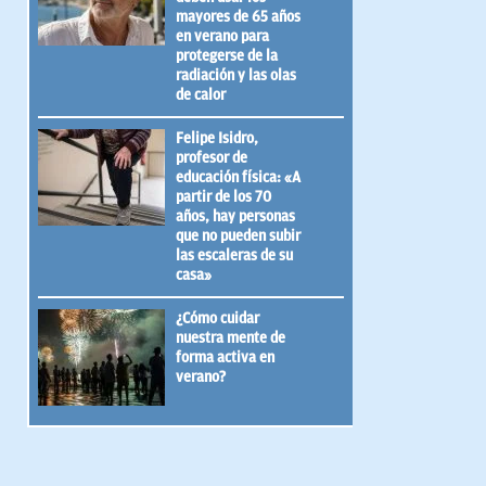
mayores de 65 años
en verano para
protegerse de la
radiación y las olas
de calor
Felipe Isidro,
profesor de
educación física: «A
partir de los 70
años, hay personas
que no pueden subir
las escaleras de su
casa»
¿Cómo cuidar
nuestra mente de
forma activa en
verano?