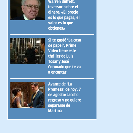
Warren Buffett,
inversor, sobre el
dinero: «El precio
es lo que pagas, el
valor es lo que
obtienes»
Si te gustó ‘La casa
de papel’, Prime
Video tiene este
thriller de Luis
Tosar y José
Coronado que te va
a encantar
Avance de ‘La
Promesa’ de hoy, 7
de agosto: Jacobo
regresa y no quiere
separarse de
Martina