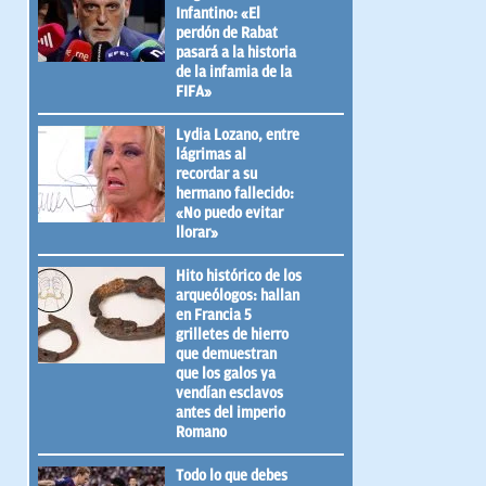
Infantino: «El
perdón de Rabat
pasará a la historia
de la infamia de la
FIFA»
Lydia Lozano, entre
lágrimas al
recordar a su
hermano fallecido:
«No puedo evitar
llorar»
Hito histórico de los
arqueólogos: hallan
en Francia 5
grilletes de hierro
que demuestran
que los galos ya
vendían esclavos
antes del imperio
Romano
Todo lo que debes