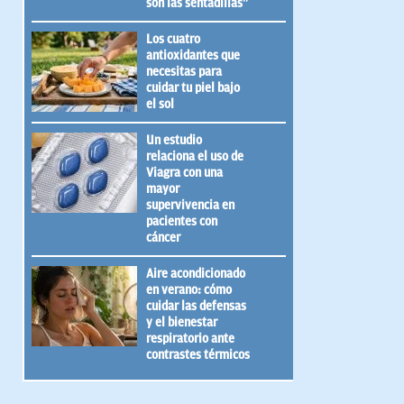
son las sentadillas”
Los cuatro
antioxidantes que
necesitas para
cuidar tu piel bajo
el sol
Un estudio
relaciona el uso de
Viagra con una
mayor
supervivencia en
pacientes con
cáncer
Aire acondicionado
en verano: cómo
cuidar las defensas
y el bienestar
respiratorio ante
contrastes térmicos