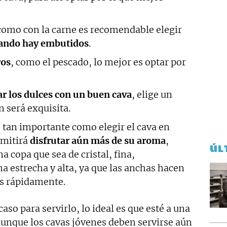
como con la carne es recomendable elegir
ando hay embutidos
.
ros
, como el pescado, lo mejor es optar por
r los dulces con un buen cava
, elige un
 será exquisita.
s tan importante como elegir el cava en
rmitirá
disfrutar aún más de su aroma
,
ÚL
na copa que sea de cristal, fina,
a estrecha y alta, ya que las anchas hacen
ás rápidamente.
so para servirlo, lo ideal es que esté a una
aunque los cavas jóvenes deben servirse aún