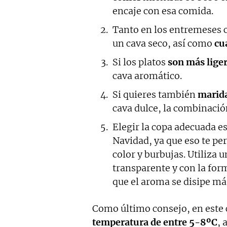
encaje con esa comida.
Tanto en los entremeses 
un cava seco, así como
cu
Si los platos
son más lige
cava aromático.
Si quieres también
marida
cava dulce, la combinación
Elegir la copa adecuada e
Navidad, ya que eso te pe
color y burbujas. Utiliza u
transparente y con la form
que el aroma se disipe m
Como último consejo, en este ca
temperatura de entre 5-8ºC
, 