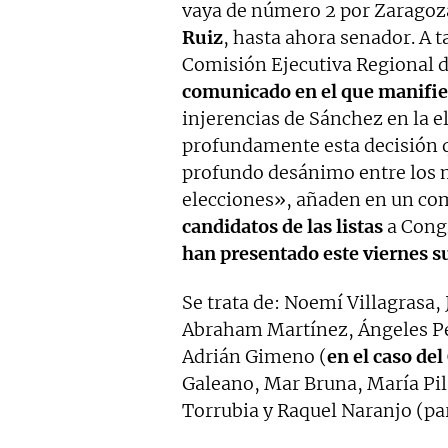
vaya de número 2 por Zaragoza
Ruiz
, hasta ahora senador. A t
Comisión Ejecutiva Regional 
comunicado en el que manifi
injerencias de Sánchez en la 
profundamente esta decisión q
profundo desánimo entre los m
elecciones», añaden en un c
candidatos de las listas
a Congr
han presentado este viernes su
Se trata de: Noemí Villagrasa
Abraham Martínez, Ángeles Pé
Adrián Gimeno (
en el caso de
Galeano, Mar Bruna, María Pil
Torrubia y Raquel Naranjo (pa