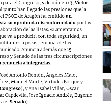
 para el Congreso, y de número 3,
Víctor
al punto han llegado las presiones que la
del PSOE de Aragón ha emitido
un
esta su «profunda disconformidad»
por las
elaboración de las listas. «Lamentamos
ue va a producir, con toda seguridad, un
ilitantes a pocas semanas de las
omunicado. Anuncia además que
15
eso y Senado de las tres circunscripciones
 renuncia a integrarlas.
, José Antonio Remón, Ángeles Malo,
rez, Manuel Morte, Virtudes Borque y
l Congreso
), y Ana Isabel Villar, Óscar
ar Capdevila, José Ignacio Andrés, Eugenio
ra el
Senado
).