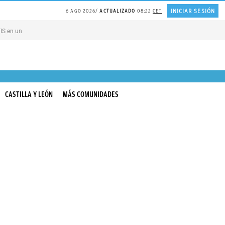
INICIAR SESIÓN
6 AGO 2026
ACTUALIZADO
08:22
CET
TIS en una ISLA en GRECIA
Psicología personas que JUSTIFICAN todo
CASTILLA Y LEÓN
MÁS COMUNIDADES