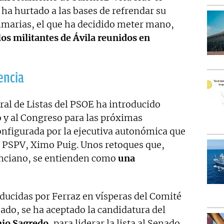
ha hurtado a las bases de refrendar su
marias, el que ha decidido meter mano,
los militantes de Ávila reunidos en
encia
ral de Listas del PSOE ha introducido
o y al Congreso para las próximas
onfigurada por la ejecutiva autonómica que
el PSPV, Ximo Puig. Unos retoques que,
lenciano, se entienden como
una
ducidas por Ferraz en vísperas del Comité
bado, se ha aceptado la candidatura del
io Sagredo
, para liderar la lista al Senado