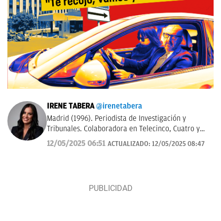
IRENE TABERA
@irenetabera
Madrid (1996). Periodista de Investigación y
Tribunales. Colaboradora en Telecinco, Cuatro y
Telemadrid. Graduada en Periodismo por la
12/05/2025 06:51
ACTUALIZADO:
12/05/2025 08:47
Universidad Complutense de Madrid y máster en
Televisión por la Universidad Católica de Milán.
Anteriormente trabajó en Mediaset Italia.
Contacto:
irene.tabera@okdiario.com