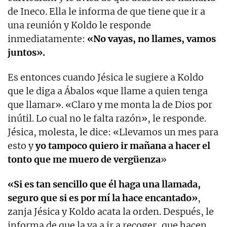
de Ineco. Ella le informa de que tiene que ir a
una reunión y Koldo le responde
inmediatamente:
«No vayas, n
o llames, vamos
juntos».
Es entonces cuando Jésica le sugiere a Koldo
que le diga a Ábalos «
que llame a quien tenga
que llamar». «
Claro y me monta la de Dios por
inútil. L
o cual no le falta razón», le responde.
Jésica, molesta, le dice: «Llevamos un mes para
esto y
yo tampoco quiero ir mañana a hacer el
tonto que
me muero de vergüenza
»
«Si es tan sencillo que él haga una llamada,
seguro que si es por mí la hace encantado»
,
zanja Jésica y Koldo acata la orden. Después, le
informa de que la va a ir a recoger, que hacen