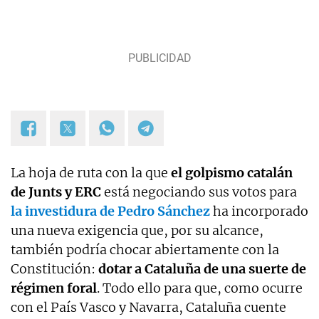
administrativas. Trabajó para Agencia Efe y Cope,
ejerció durante más de 20 años en ABC -etapa que
incluyó el ejercicio temporal de la corresponsalía
de Nueva York- y actualmente es subdirector de
OKDIARIO.
La hoja de ruta con la que
el golpismo catalán
de Junts y ERC
está negociando sus votos para
la investidura de Pedro Sánchez
ha incorporado
una nueva exigencia que, por su alcance,
también podría chocar abiertamente con la
Constitución:
dotar a Cataluña de una suerte de
régimen foral
. Todo ello para que, como ocurre
con el País Vasco y Navarra, Cataluña cuente