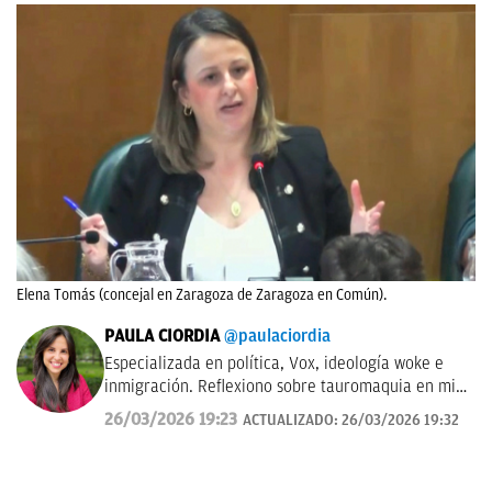
Elena Tomás (concejal en Zaragoza de Zaragoza en Común).
PAULA CIORDIA
@paulaciordia
Especializada en política, Vox, ideología woke e
inmigración. Reflexiono sobre tauromaquia en mi
columna semanal 'Entre Pitones'. En 2025, fui
26/03/2026 19:23
ACTUALIZADO:
26/03/2026 19:32
corresponsal en la Ciudad del Vaticano durante el
Cónclave que eligió a León XIV. Antes estuve como
delegada en Aragón (2023-2025). Graduada en