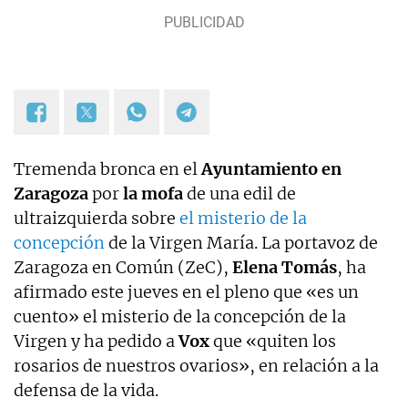
Periodismo y Filología Hispánica (Universidad de
Zaragoza) y máster en Filosofía y Culturas
Modernas (Universidad de Sevilla) |
paula.ciordia@okdiario.com
Tremenda bronca en el
Ayuntamiento en
Zaragoza
por
la mofa
de una edil de
ultraizquierda sobre
el misterio de la
concepción
de la Virgen María. La portavoz de
Zaragoza en Común (ZeC),
Elena Tomás
, ha
afirmado este jueves en el pleno que «es un
cuento» el misterio de la concepción de la
Virgen y ha pedido a
Vox
que «quiten los
rosarios de nuestros ovarios», en relación a la
defensa de la vida.