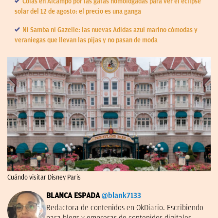
Colas en Alcampo por las gafas homologadas para ver el eclipse
solar del 12 de agosto: el precio es una ganga
Ni Samba ni Gazelle: las nuevas Adidas azul marino cómodas y
veraniegas que llevan las pijas y no pasan de moda
Cuándo visitar Disney Paris
BLANCA ESPADA
@blank7133
Redactora de contenidos en OkDiario. Escribiendo