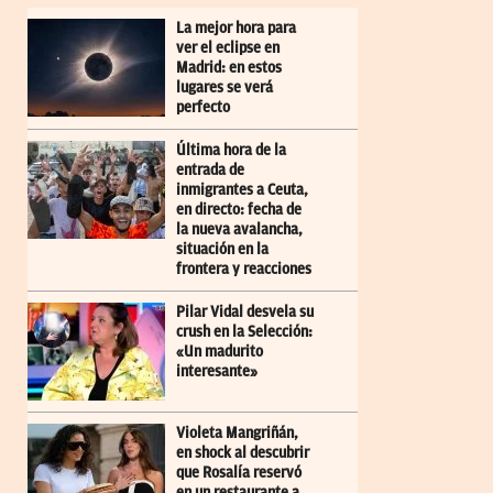
La mejor hora para
ver el eclipse en
Madrid: en estos
lugares se verá
perfecto
Última hora de la
entrada de
inmigrantes a Ceuta,
en directo: fecha de
la nueva avalancha,
situación en la
frontera y reacciones
Pilar Vidal desvela su
crush en la Selección:
«Un madurito
interesante»
Violeta Mangriñán,
en shock al descubrir
que Rosalía reservó
en un restaurante a