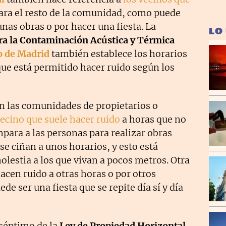
ara el resto de la comunidad, como puede
 unas obras o por hacer una fiesta. La
LO
ra la Contaminación Acústica y Térmica
 de Madrid
también establece los horarios
 que está permitido hacer ruido según los
en las comunidades de propietarios o
vecino que suele hacer ruido
a horas que no
para a las personas para realizar obras
se ciñan a unos horarios, y esto está
lestia a los que vivan a pocos metros. Otra
acen ruido a otras horas o por otros
e ser una fiesta que se repite día sí y día
 séptimo de la
Ley de Propiedad Horizontal
,