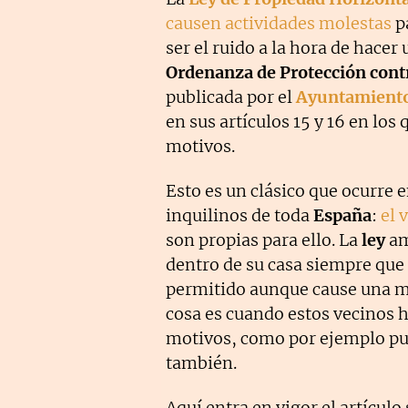
causen actividades molestas
p
ser el ruido a la hora de hacer
Ordenanza de Protección cont
publicada por el
Ayuntamiento
en sus artículos 15 y 16 en los
motivos.
Esto es un clásico que ocurre 
inquilinos de toda
España
:
el 
son propias para ello. La
ley
am
dentro de su casa siempre que 
permitido aunque cause una mo
cosa es cuando estos vecinos h
motivos, como por ejemplo pued
también.
Aquí entra en vigor el artículo