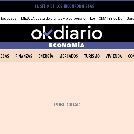
EL SITIO DE LOS INCONFORMISTAS
las casas
MEZCLA pasta de dientes y bicarbonato
Los TOMATES de Dani Garc
ECONOMÍA
ESAS
FINANZAS
ENERGÍA
MERCADOS
TURISMO
VIVIENDA
CO