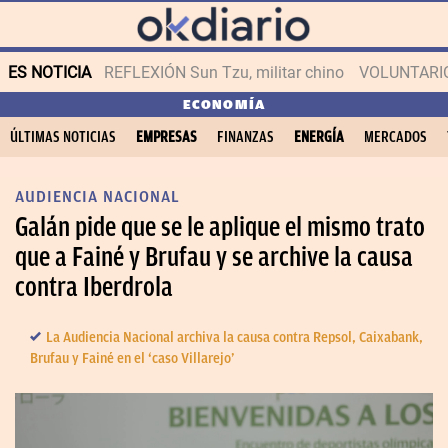
ES NOTICIA
REFLEXIÓN Sun Tzu, militar chino
VOLUNTARIOS
ECONOMÍA
ÚLTIMAS NOTICIAS
EMPRESAS
FINANZAS
ENERGÍA
MERCADOS
AUDIENCIA NACIONAL
Galán pide que se le aplique el mismo trato
que a Fainé y Brufau y se archive la causa
contra Iberdrola
La Audiencia Nacional archiva la causa contra Repsol, Caixabank,
Brufau y Fainé en el ‘caso Villarejo’