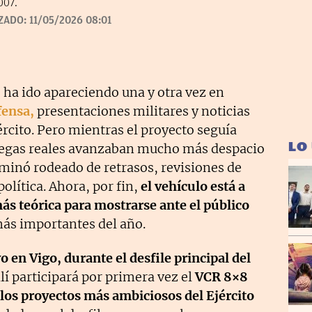
007.
ZADO:
11/05/2026 08:01
’
ha ido apareciendo una y otra vez en
fensa,
presentaciones militares y noticias
rcito. Pero mientras el proyecto seguía
LO
tregas reales avanzaban mucho más despacio
erminó rodeado de retrasos, revisiones de
olítica. Ahora, por fin,
el vehículo está a
más teórica para mostrarse ante el público
más importantes del año.
o en Vigo, durante el desfile principal del
llí participará por primera vez el
VCR 8×8
los proyectos más ambiciosos del Ejército