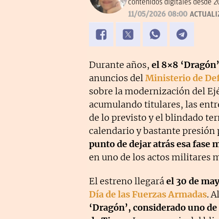
contenidos digitales desde 2
11/05/2026 08:00
ACTUALI
Durante años,
el 8×8 ‘Dragón
anuncios del
Ministerio de De
sobre la modernización del Ejé
acumulando titulares, las en
de lo previsto y el blindado t
calendario y bastante presión p
punto de dejar atrás esa fase 
en uno de los actos militares 
El estreno llegará
el 30 de may
Día de las Fuerzas Armadas
. A
‘Dragón’, considerado uno de 