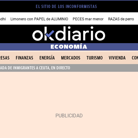
EL SITIO DE LOS INCONFORMISTAS
dhi
Limonero con PAPEL de ALUMINIO
PECES mar menor
RAZAS de perro
ECONOMÍA
ESAS
FINANZAS
ENERGÍA
MERCADOS
TURISMO
VIVIENDA
CO
ADA DE INMIGRANTES A CEUTA, EN DIRECTO