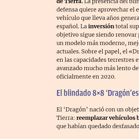
de Tierra.
La presencia del blin
defensa quiere aprovechar el 
vehículo que lleva años gener
español. La
inversión
total sup
objetivo sigue siendo renovar p
un modelo más moderno, mejor
actuales. Sobre el papel, el «
en las capacidades terrestres 
avanzado mucho más lento de 
oficialmente en 2020.
El blindado 8×8 ‘Dragón’es
El ‘Dragón’ nació con un objet
Tierra:
reemplazar vehículos b
que habían quedado desfasados