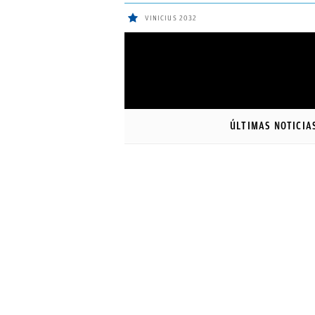
VINICIUS 2032
ÚLTIMAS
Sigue a
OkDiario
en Google
NOTICIAS
ÚLTIMAS NOTICIA
REAL
MADRID
BALONCESTO
CANTERA
FICHAJES
DIRECTO
FEMENINO