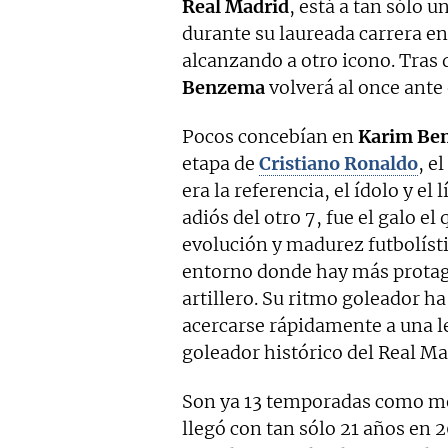
Real
Madrid
, está a tan sólo 
durante su laureada carrera e
alcanzando a otro icono. Tras 
Benzema
volverá al once ante 
Pocos concebían en
Karim Be
etapa de
Cristiano Ronaldo
, e
era la referencia, el ídolo y el
adiós del otro 7, fue el galo el
evolución y madurez futbolíst
entorno donde hay más protag
artillero. Su ritmo goleador h
acercarse rápidamente a una 
goleador histórico del Real Ma
Son ya 13 temporadas como m
llegó con tan sólo 21 años en 