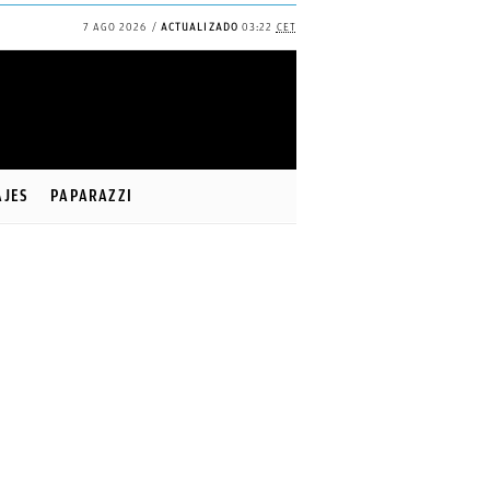
7 AGO 2026
ACTUALIZADO
03:22
CET
✕
Continuar
AJES
PAPARAZZI