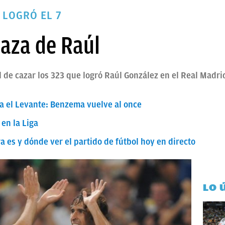
 LOGRÓ EL 7
caza de Raúl
 de cazar los 323 que logró Raúl González en el Real Madrid
ra el Levante: Benzema vuelve al once
 en la Liga
a es y dónde ver el partido de fútbol hoy en directo
LO 