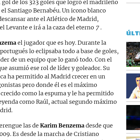
un gol de los 323 goles que logró el madrileño
n el Santiago Bernabéu. Un icono blanco
descansar ante el Atlético de Madrid,
el Levante e irá a la caza del eterno
7
.
ÚLT
nzema
el jugador que es hoy. Durante la
l portugués lo eclipsaba todo a base de goles,
 líder de un equipo que lo ganó todo. Con el
 que asumió ese rol de líder y goleador. Su
ica ha permitido al Madrid crecer en un
onistas pero donde él es el máximo
a crecido como la espuma y le ha permitido
leyenda como Raúl, actual segundo máximo
drid.
erengue las de
Karim
Benzema
desde que
2009. Es desde la marcha de Cristiano