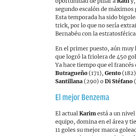
oportunidad de pillar a
Raúl
y,
segundo escalón de máximos go
Esta temporada ha sido bigolea
trick, por lo que no sería extr
Bernabéu con la estratosférica
En el primer puesto, aún muy 
que logró la friolera de 450 go
Ya hace tiempo que el francés 
Butragueño
(171),
Gento
(182)
Santillana
(290) o
Di Stéfano
(
El mejor Benzema
El actual
Karim
está a un nivel
equipo, domina en el área y t
11 goles su mejor marca golea