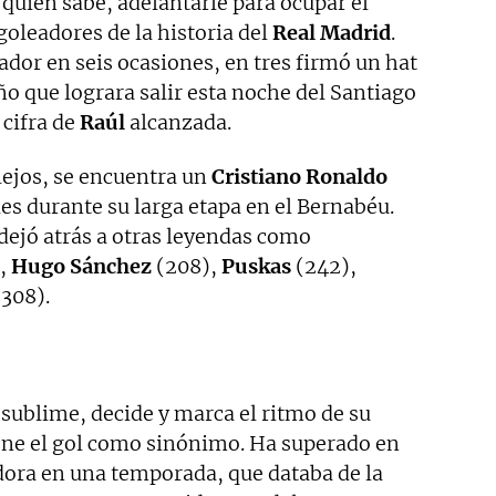
 quién sabe, adelantarle para ocupar el
leadores de la historia del
Real
Madrid
.
dor en seis ocasiones, en tres firmó un hat
año que lograra salir esta noche del Santiago
 cifra de
Raúl
alcanzada.
lejos, se encuentra un
Cristiano
Ronaldo
les durante su larga etapa en el Bernabéu.
dejó atrás a otras leyendas como
,
Hugo Sánchez
(208),
Puskas
(242),
308).
 sublime, decide y marca el ritmo de su
iene el gol como sinónimo. Ha superado en
dora en una temporada, que databa de la