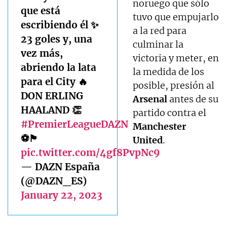
noruego que sólo
que está
tuvo que empujarlo
escribiendo él ✨
a la red para
23 goles y, una
culminar la
vez más,
victoria y meter, en
abriendo la lata
la medida de los
para el City 🔥
posible, presión al
DON ERLING
Arsenal
antes de su
HAALAND 👏
partido contra el
#PremierLeagueDAZN
Manchester
⚽🏴󠁧󠁢󠁥󠁮󠁧󠁿
United
.
pic.twitter.com/4gf8PvpNc9
— DAZN España
(@DAZN_ES)
January 22, 2023