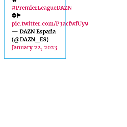
#PremierLeagueDAZN
⚽🏴󠁧󠁢󠁥󠁮󠁧󠁿
pic.twitter.com/P3acfwfUy9
— DAZN España
(@DAZN_ES)
January 22, 2023