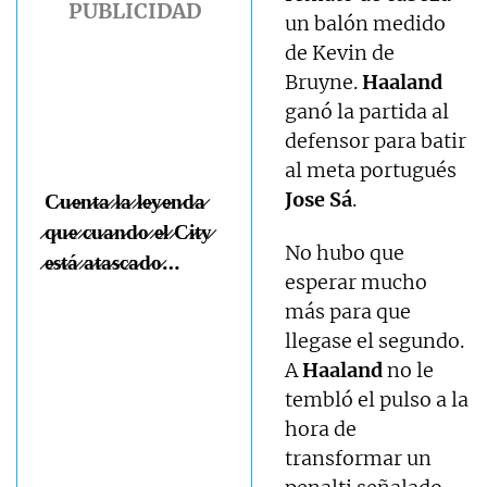
un balón medido
de Kevin de
Bruyne.
Haaland
ganó la partida al
defensor para batir
al meta portugués
Jose Sá
.
C̷u̷e̷n̷t̷a̷ ̷l̷a̷ ̷l̷e̷y̷e̷n̷d̷a̷
̷q̷u̷e̷ ̷c̷u̷a̷n̷d̷o̷ ̷e̷l̷ ̷C̷i̷t̷y̷
No hubo que
̷e̷s̷t̷á̷ ̷a̷t̷a̷s̷c̷a̷d̷o̷…
esperar mucho
más para que
llegase el segundo.
A
Haaland
no le
tembló el pulso a la
hora de
transformar un