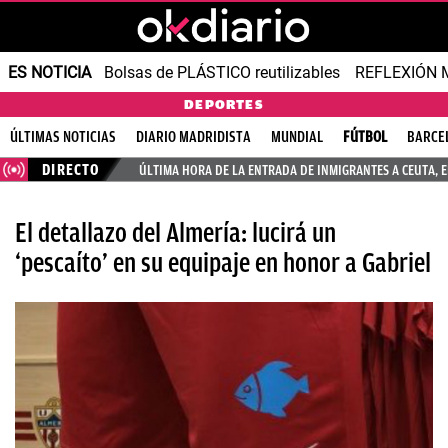
ES NOTICIA
Bolsas de PLÁSTICO reutilizables
REFLEXIÓN 
DEPORTES
ÚLTIMAS NOTICIAS
DIARIO MADRIDISTA
MUNDIAL
FÚTBOL
BARCE
DIRECTO
ÚLTIMA HORA DE LA ENTRADA DE INMIGRANTES A CEUTA, 
El detallazo del Almería: lucirá un
‘pescaíto’ en su equipaje en honor a Gabriel