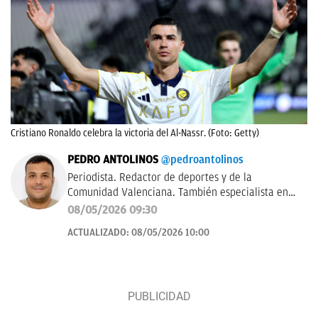
Cristiano Ronaldo celebra la victoria del Al-Nassr. (Foto: Getty)
PEDRO ANTOLINOS
@pedroantolinos
Periodista. Redactor de deportes y de la
Comunidad Valenciana. También especialista en
SEO. En OKDIARIO desde 2017.
08/05/2026 09:30
ACTUALIZADO:
08/05/2026 10:00