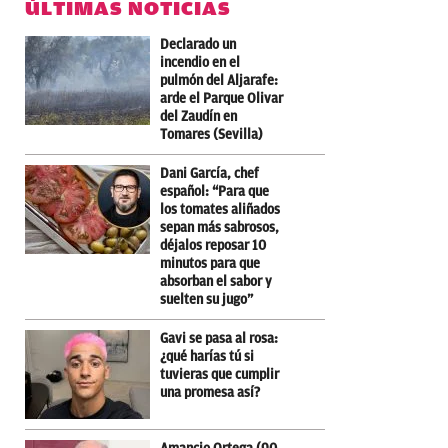
ÚLTIMAS NOTICIAS
Declarado un
incendio en el
pulmón del Aljarafe:
arde el Parque Olivar
del Zaudín en
Tomares (Sevilla)
Dani García, chef
español: “Para que
los tomates aliñados
sepan más sabrosos,
déjalos reposar 10
minutos para que
absorban el sabor y
suelten su jugo”
Gavi se pasa al rosa:
¿qué harías tú si
tuvieras que cumplir
una promesa así?