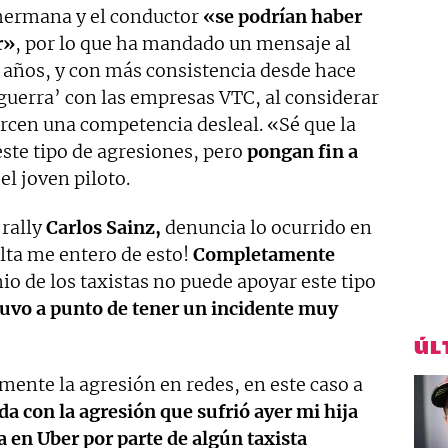
hermana y el conductor
«se podrían haber
r»
, por lo que ha mandado un mensaje al
e años, y con más consistencia desde hace
guerra’ con las empresas VTC, al considerar
ercen una competencia desleal. «Sé que la
ste tipo de agresiones, pero
pongan fin a
el joven piloto.
 rally
Carlos Sainz,
denuncia lo ocurrido en
lta me entero de esto!
Completamente
mio de los taxistas no puede apoyar este tipo
tuvo a punto de tener un incidente muy
ÚL
ente la agresión en redes, en este caso a
a con la agresión que sufrió ayer mi hija
sa en Uber por parte de algún taxista