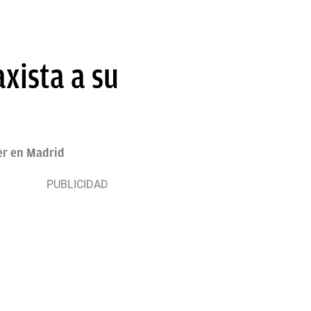
axista a su
er en Madrid