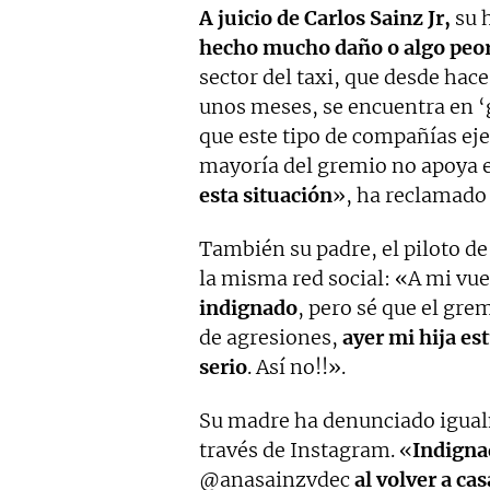
A juicio de Carlos Sainz Jr,
su 
hecho mucho daño o algo peo
sector del taxi, que desde hac
unos meses, se encuentra en ‘
que este tipo de compañías ej
mayoría del gremio no apoya e
esta situación
», ha reclamado 
También su padre, el piloto de
la misma red social: «A mi vue
indignado
, pero sé que el gre
de agresiones,
ayer mi hija es
serio
. Así no!!».
Su madre ha denunciado igualm
través de Instagram. «
Indignad
@anasainzvdec
al volver a ca