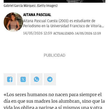
Gabriel García Márquez. (Getty Images)
AITANA PASCUAL
Aitana Pascual Cuesta (2001) es estudiante de
Periodismo en la Universidad Francisco de Vitoria
de Madrid desde el 2023. Escogió esta profesión
14/05/2026 12:59
ACTUALIZADO:
14/05/2026 12:59
por su gran vocación con la comunicación y la
escritura. Hoy en día, tiene mucho interés por la
historia, deportes y actualidad. Su principal
objetivo es seguir formándose y aprender a contar
los sucesos de forma clara y rigurosa.
«Los seres humanos no nacen para siempre el
día en que sus madres los alumbran, sino que la
vida los obliga a parirse a sí mismos una y otra