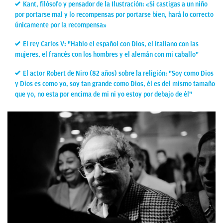
Kant, filósofo y pensador de la Ilustración: «Si castigas a un niño
por portarse mal y lo recompensas por portarse bien, hará lo correcto
únicamente por la recompensa»
El rey Carlos V: "Hablo el español con Dios, el italiano con las
mujeres, el francés con los hombres y el alemán con mi caballo"
El actor Robert de Niro (82 años) sobre la religión: "Soy como Dios
y Dios es como yo, soy tan grande como Dios, él es del mismo tamaño
que yo, no esta por encima de mi ni yo estoy por debajo de él"