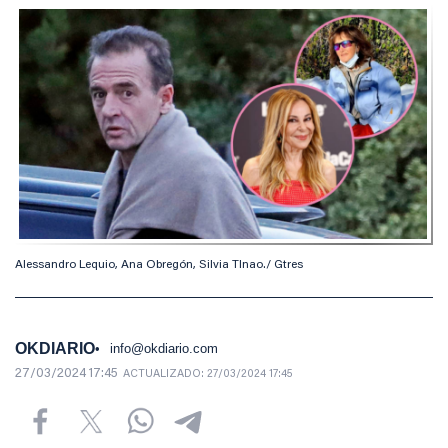
Alessandro Lequio, Ana Obregón, Silvia TInao./ Gtres
OKDIARIO
info@okdiario.com
27/03/2024 17:45
ACTUALIZADO:
27/03/2024 17:45