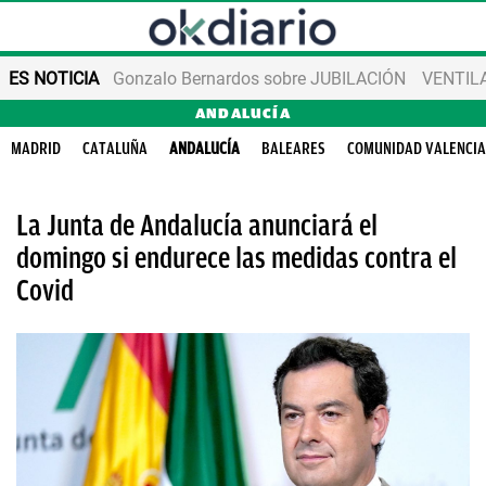
ES NOTICIA
Gonzalo Bernardos sobre JUBILACIÓN
VENTIL
ANDALUCÍA
MADRID
CATALUÑA
ANDALUCÍA
BALEARES
COMUNIDAD VALENCI
La Junta de Andalucía anunciará el
domingo si endurece las medidas contra el
Covid