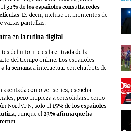
 el
32% de los españoles consulta redes
elículas
. Es decir, incluso en momentos de
e varias pantallas.
entra en la rutina digital
tes del informe es la entrada de la
eparto del tiempo online. Los españoles
s a la semana
a interactuar con chatbots de
an asentada como ver series, escuchar
ciales, pero empieza a consolidarse como
gún NordVPN, solo el
15% de los españoles
rutina
, aunque el
23% afirma que ha
ternet
.