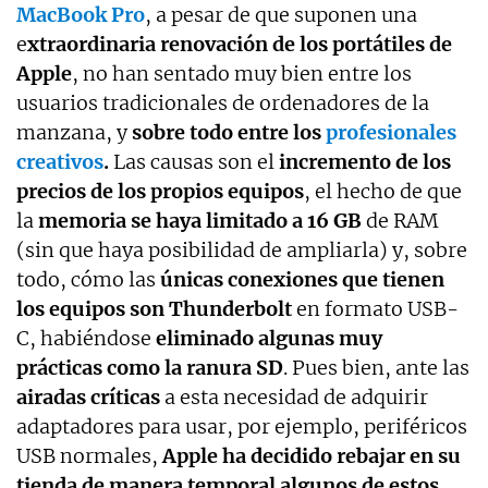
MacBook Pro
, a pesar de que suponen una
e
xtraordinaria renovación de los portátiles de
Apple
, no han sentado muy bien entre los
usuarios tradicionales de ordenadores de la
manzana, y
sobre todo entre los
profesionales
creativos
.
Las causas son el
incremento de los
precios de los propios equipos
, el hecho de que
la
memoria se haya limitado a 16 GB
de RAM
(sin que haya posibilidad de ampliarla) y, sobre
todo, cómo las
únicas conexiones que tienen
los equipos son Thunderbolt
en formato USB-
C, habiéndose
eliminado algunas muy
prácticas como la ranura SD
. Pues bien, ante las
airadas críticas
a esta necesidad de adquirir
adaptadores para usar, por ejemplo, periféricos
USB normales,
Apple ha decidido rebajar en su
tienda de manera temporal algunos de estos