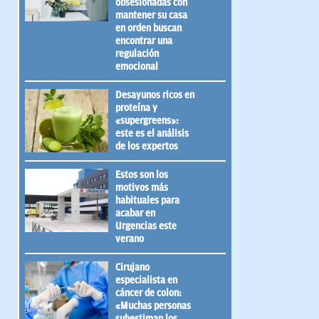
obsesionadas con
mantener su casa
en orden buscan
encontrar una
regulación
emocional
Desayunos ricos en
proteína y
«supergreens»:
este es el análisis
de los expertos
Estos son los
motivos más
habituales para
acabar en
Urgencias este
verano
Cirujano
especialista en
cáncer de colon:
«Muchas personas
subestiman los