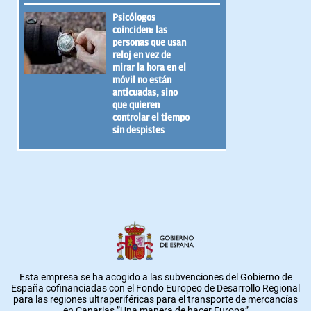
Psicólogos
coinciden: las
personas que usan
reloj en vez de
mirar la hora en el
móvil no están
anticuadas, sino
que quieren
controlar el tiempo
sin despistes
Esta empresa se ha acogido a las subvenciones del Gobierno de
España cofinanciadas con el Fondo Europeo de Desarrollo Regional
para las regiones ultraperiféricas para el transporte de mercancías
en Canarias.”Una manera de hacer Europa”