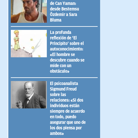
de Can Yaman:
desde Bestemsu
Özdemir a Sara
Bluma
La profunda
reflexión de ‘El
Principito’ sobre el
autoconocimiento:
«El hombre se
descubre cuando se
mide con un
obstáculo»
El psicoanalista
Sigmund Freud
sobre las
relaciones: «Si dos
individuos están
siempre de acuerdo
en todo, puedo
asegurar que uno de
los dos piensa por
ambos»