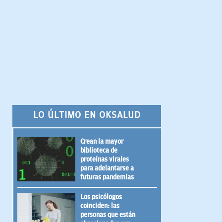
LO ÚLTIMO EN OKSALUD
Crean la mayor
biblioteca de
proteínas virales
para adelantarse a
futuras pandemias
Los psicólogos
coinciden: las
personas que están