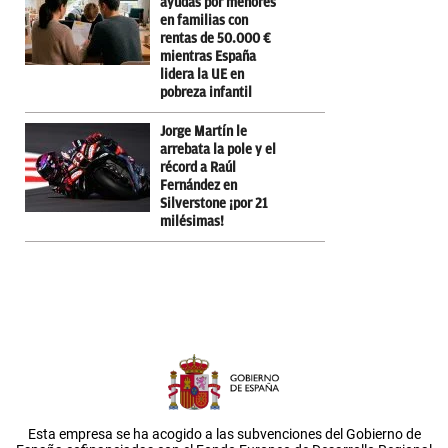
ayudas por menores
en familias con
rentas de 50.000 €
mientras España
lidera la UE en
pobreza infantil
Jorge Martín le
arrebata la pole y el
récord a Raúl
Fernández en
Silverstone ¡por 21
milésimas!
Esta empresa se ha acogido a las subvenciones del Gobierno de