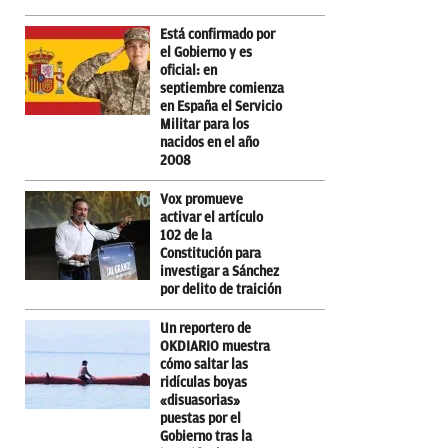
Está confirmado por
el Gobierno y es
oficial: en
septiembre comienza
en España el Servicio
Militar para los
nacidos en el año
2008
Vox promueve
activar el artículo
102 de la
Constitución para
investigar a Sánchez
por delito de traición
Un reportero de
OKDIARIO muestra
cómo saltar las
ridículas boyas
«disuasorias»
puestas por el
Gobierno tras la