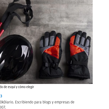
do de esquí y cómo elegir
33
OkDiario. Escribiendo para blogs y empresas de
007.