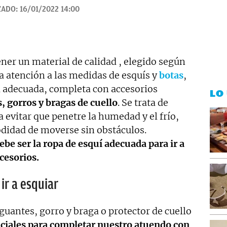
ZADO:
16/01/2022 14:00
ener un material de calidad , elegido según
a atención a las medidas de esquís y
botas
,
 adecuada, completa con accesorios
LO
, gorros y bragas de cuello
. Se trata de
 evitar que penetre la humedad y el frío,
odidad de moverse sin obstáculos.
be ser la ropa de esquí adecuada para ir a
cesorios.
ir a esquiar
antes, gorro y braga o protector de cuello
ciales para completar nuestro atuendo con