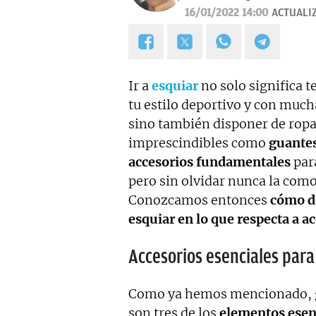
16/01/2022 14:00
ACTUALI
Ir a
esquiar
no solo significa t
tu estilo deportivo y con much
sino también disponer de ropa
imprescindibles como
guantes
accesorios fundamentales
para
pero sin olvidar nunca la com
Conozcamos entonces
cómo de
esquiar en lo que respecta a ac
Accesorios esenciales para 
Como ya hemos mencionado, gu
son tres de los
elementos esen