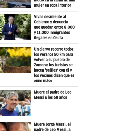
metió en la cama de una
mujer en ropa interior
Vivas desmiente al
Gobierno y denuncia
que quedan entre 8.000
y 11.000 inmigrantes
ilegales en Ceuta
Un ciervo recorre todos
los veranos 50 km para
volver a su pueblo de
Zamora: los turistas se
hacen ‘selfies’ con él y
los vecinos dicen que es
«uno más»
Muere el padre de Leo
Messi a los 68 años
Muere Jorge Messi, el
padre de Leo Messi, a