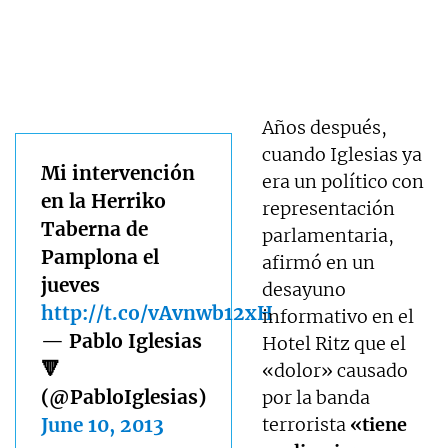
Años después,
cuando Iglesias ya
Mi intervención
era un político con
en la Herriko
representación
Taberna de
parlamentaria,
Pamplona el
afirmó en un
jueves
desayuno
http://t.co/vAvnwb12xH
informativo en el
— Pablo Iglesias
Hotel Ritz que el
🔻
«dolor» causado
(@PabloIglesias)
por la banda
June 10, 2013
terrorista
«tiene