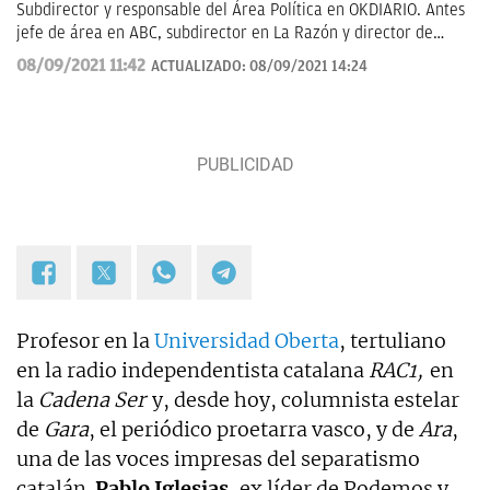
Subdirector y responsable del Área Política en OKDIARIO. Antes
jefe de área en ABC, subdirector en La Razón y director de
Informativos en Telemadrid.
08/09/2021 11:42
ACTUALIZADO:
08/09/2021 14:24
Profesor en la
Universidad Oberta
, tertuliano
en la radio independentista catalana
RAC1,
en
la
Cadena Ser
y, desde hoy, columnista estelar
de
Gara
, el periódico proetarra vasco, y de
Ara
,
una de las voces impresas del separatismo
catalán.
Pablo Iglesias
, ex líder de Podemos y