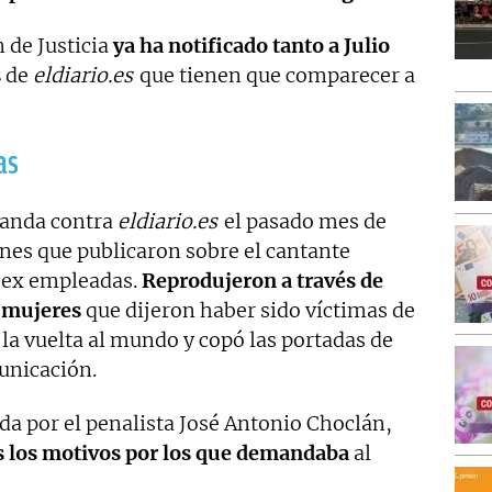
n de Justicia
ya ha notificado tanto a Julio
s
de
eldiario.es
que tienen que comparecer a
as
emanda contra
eldiario.es
el pasado mes de
nes que publicaron sobre el cantante
s ex empleadas.
Reprodujeron a través de
s mujeres
que dijeron haber sido víctimas de
 la vuelta al mundo y copó las portadas de
unicación.
ida por el penalista José Antonio Choclán,
as los motivos por los que demandaba
al