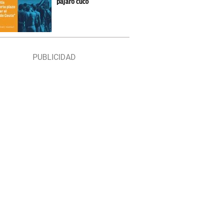
pájaro cuco