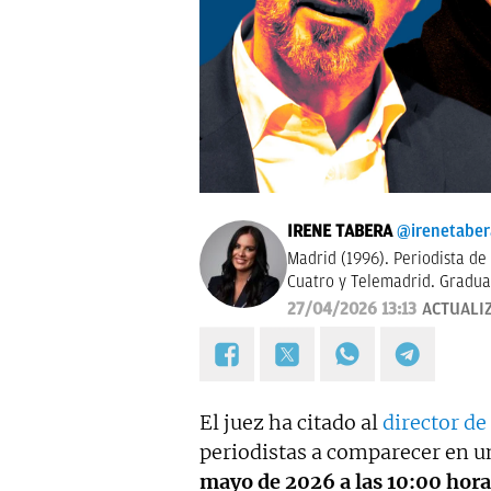
IRENE TABERA
@irenetaber
Madrid (1996). Periodista de
Cuatro y Telemadrid. Gradua
Madrid y máster en Televisió
27/04/2026 13:13
ACTUALI
trabajó en Mediaset Italia. 
El juez ha citado al
director de
periodistas a comparecer en u
mayo de 2026 a las 10:00 hora