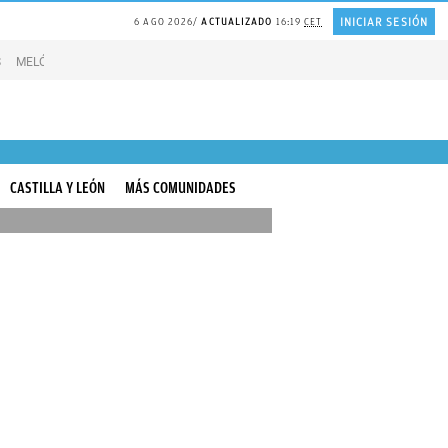
INICIAR SESIÓN
6 AGO 2026
ACTUALIZADO
16:19
CET
S
MELÓN en agricultura madrileña
REFLEXIÓN Juan Ramón Jiménez
Experto
CASTILLA Y LEÓN
MÁS COMUNIDADES