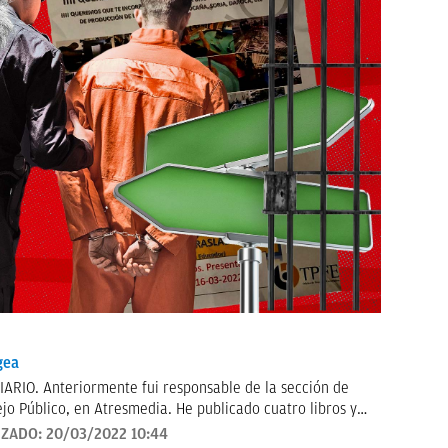
gea
IARIO. Anteriormente fui responsable de la sección de
jo Público, en Atresmedia. He publicado cuatro libros y
gramas de televisión en Mediaset y en Telemadrid.
IZADO:
20/03/2022 10:44