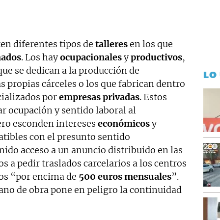
nocimiento de la Policía Nacional de Madrid y la medalla
en diferentes tipos de
talleres
en los que
nados
. Los hay
ocupacionales
y
productivos
,
 que se dedican a la producción de
LO
s propias cárceles o los que fabrican dentro
cializados por
empresas privadas
. Estos
ar ocupación y sentido laboral al
ero esconden intereses
económicos
y
tibles con el presunto sentido
ido acceso a un anuncio distribuido en las
os a pedir traslados carcelarios a los centros
os “por encima de
500 euros mensuales
”.
ano de obra pone en peligro la continuidad