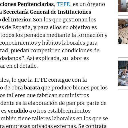
aciones Penitenciarias
,
TPFE
, es un órgano
la
Secretaría General de Instituciones
 del Interior
. Son los que gestionan los
es de España, y para ellos su objetivo es
e todos los penados mediante la formación y
 conocimientos y hábitos laborales para
ertad, puedan competir en condiciones de
udadanos”. Así explicada, su labor es
r en el detalle.
rales, lo que la TPFE consigue con la
no de obra
barata
que produce bienes por los
los talleres que fabrican suministros
idente es la elaboración de pan por parte de
o es
vendido
a otros establecimientos
ambién tiene talleres laborales en los que se
ara empresas privadas externas. Se contrata