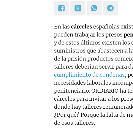
Agradecido por tener el reco
al mérito de la Guardia Civil.
En las
cárceles
españolas exist
pueden trabajar los presos
pe
y de estos últimos existen los
suministros que abastecen a la
de la prisión productos comer
talleres deberían servir para d
cumplimiento de condenas
, p
necesidades laborales incompa
penitenciario. OKDIARIO ha ten
cárceles para invitar a los pres
donde hay talleres remunerad
¿Por qué? Porque la falta de m
de esos talleres.