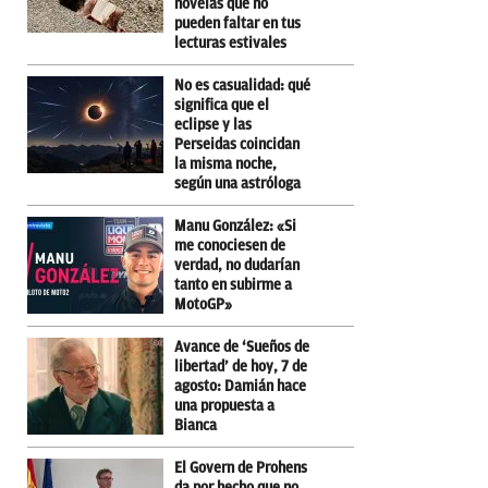
novelas que no
pueden faltar en tus
lecturas estivales
No es casualidad: qué
significa que el
eclipse y las
Perseidas coincidan
la misma noche,
según una astróloga
Manu González: «Si
me conociesen de
verdad, no dudarían
tanto en subirme a
MotoGP»
Avance de ‘Sueños de
libertad’ de hoy, 7 de
agosto: Damián hace
una propuesta a
Bianca
El Govern de Prohens
da por hecho que no