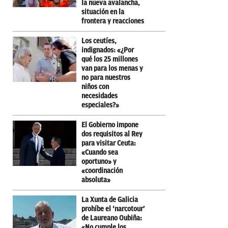
la nueva avalancha,
situación en la
frontera y reacciones
Los ceutíes,
indignados: «¿Por
qué los 25 millones
van para los menas y
no para nuestros
niños con
necesidades
especiales?»
El Gobierno impone
dos requisitos al Rey
para visitar Ceuta:
«Cuando sea
oportuno» y
«coordinación
absoluta»
La Xunta de Galicia
prohíbe el ‘narcotour’
de Laureano Oubiña:
«No cumple los