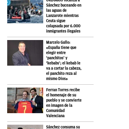
OKDIARIO localiza a
Sánchez buceando en
las aguas de
Lanzarote mientras
Ceuta sigue
colapsada por 6.000
inmigrantes ilegales
Marcelo Gullo:
«España tiene que
elegir entre
‘panchitos’ y
‘kebabs’; el kebab le
va a cortar la cabeza,
el panchito reza al
mismo Dios»
Ferran Torres recibe
el homenaje de su
pueblo y se convierte
en imagen de la
Comunidad
Valenciana
Sánchez consuma su