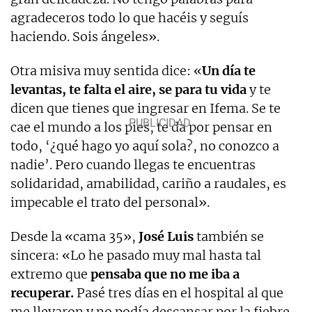
agradeceros todo lo que hacéis y seguís
haciendo. Sois ángeles».
Otra misiva muy sentida dice: «
Un día te
levantas, te falta el aire, se para tu vida
y te
dicen que tienes que ingresar en Ifema. Se te
cae el mundo a los pies, te da por pensar en
todo, ‘¿qué hago yo aquí sola?, no conozco a
nadie’. Pero cuando llegas te encuentras
solidaridad, amabilidad, cariño a raudales, es
impecable el trato del personal».
Desde la «cama 35»,
José Luis
también se
sincera: «Lo he pasado muy mal hasta tal
extremo que
pensaba que no me iba a
recuperar.
Pasé tres días en el hospital al que
me llevaron y no podía descansar por la fiebre,